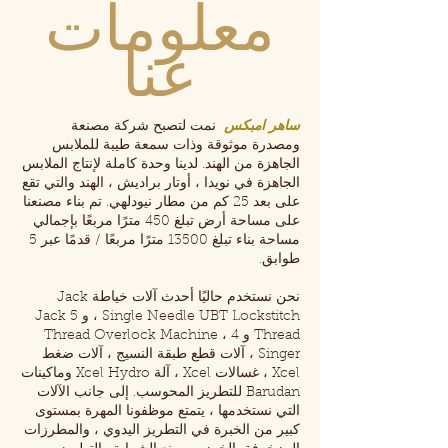
معلومات
عنا
ساهر امبكس
نمت لتصبح شركة مصنعة
ومصدرة موثوقة وذات سمعة طيبة للملابس
الجاهزة من الهند. لدينا وحدة كاملة لإنتاج الملابس
الجاهزة في نويدا ، أوتار براديش ، الهند والتي تقع
على بعد 25 كم من مطار نيودلهي. تم بناء مصنعنا
على مساحة أرض تبلغ 450 مترًا مربعًا بإجمالي
مساحة بناء تبلغ 13500 مترًا مربعًا / قدمًا عبر 5
طوابق.
نحن نستخدم حاليًا أحدث آلات خياطة Jack
Single Needle UBT Lockstitch ، و Jack 5
Thread و 4 Thread Overlock Machine ،
Singer ، آلات قطع طبقة النسيج ، آلات ضغط
Xcel ، غسالات Xcel ، آلة Xcel Hydro وماكينات
Barudan للتطريز المحوسب. إلى جانب الآلات
التي نستخدمها ، يتمتع موظفونا المهرة بمستوى
كبير من الخبرة في التطريز اليدوي ، والمطرزات