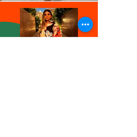
Our team is promoted and managed by our
founder Suchun Ahluwalia who has over 25
years of working experience in the fashion
industry. She was born in New Delhi to a well
reputed garment manufacturing family and
pursued her education in Fashion Design from
National Institute of Fashion Design (NIFT), New
Delhi.